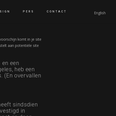
SIGN
PERS
CONTACT
English
voorschijn komt in je site
elt aan potentiële site
n en een
geles, heb een
. (En overvallen
eeft sindsdien
vestigd in