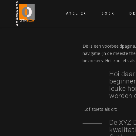
ATELIER
BOEK
D
Dit is een voorbeeldpagina.
navigatie (in de meeste th
bezoekers. Het zou iets als
Hoi daar!
beginnen
leuke ho
worden d
…of zoiets als dit:
De XYZ D
kwalitat