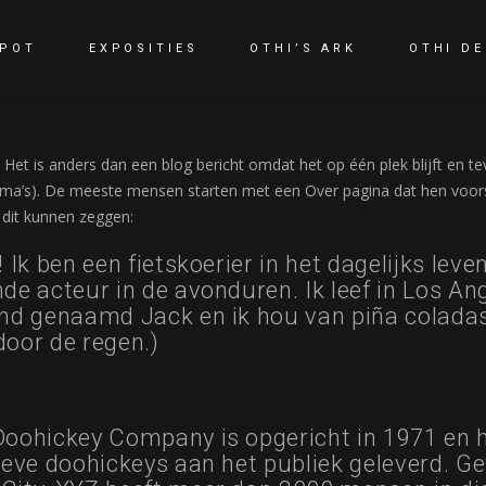
EPOT
EXPOSITIES
OTHI’S ARK
OTHI DE
 Het is anders dan een blog bericht omdat het op één plek blijft en te
ema’s). De meeste mensen starten met een Over pagina dat hen voorst
 dit kunnen zeggen:
 Ik ben een fietskoerier in het dagelijks leve
de acteur in de avonduren. Ik leef in Los An
nd genaamd Jack en ik hou van piña coladas
oor de regen.)
oohickey Company is opgericht in 1971 en h
ieve doohickeys aan het publiek geleverd. Ge